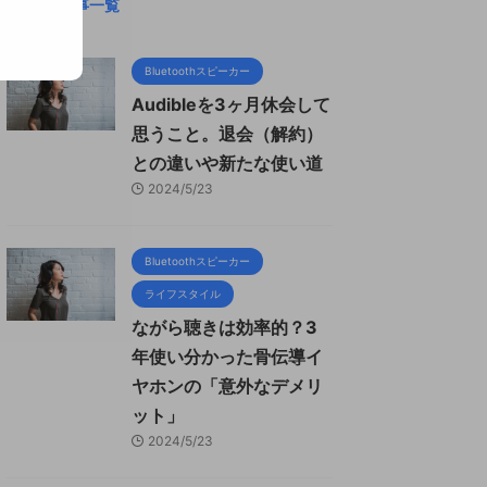
新着記事一覧
Bluetoothスピーカー
Audibleを3ヶ月休会して
思うこと。退会（解約）
との違いや新たな使い道
2024/5/23
Bluetoothスピーカー
ライフスタイル
ながら聴きは効率的？3
年使い分かった骨伝導イ
ヤホンの「意外なデメリ
ット」
2024/5/23