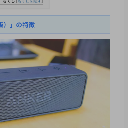
もくじ
[
もくじを隠す
]
改善版）」の特徴