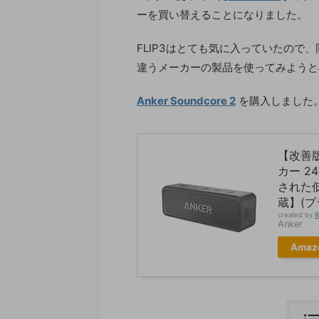
ーを買い替えることになりました。
FLIP3はとても気に入っていたので
違うメーカーの製品を使ってみようと
Anker Soundcore 2
を購入しました
【改善版】A
カー 
された低
蔵】(ブ
created by
R
Anker
Amaz