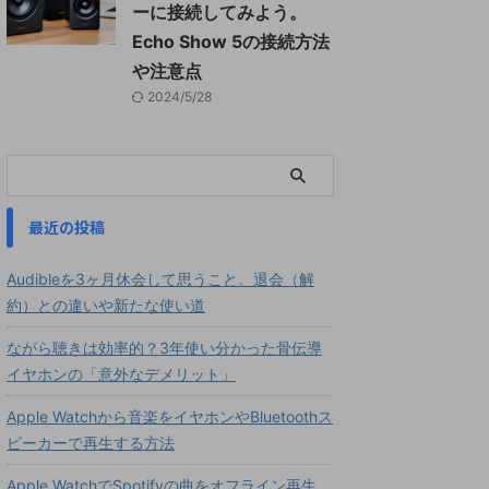
ーに接続してみよう。
Echo Show 5の接続方法
や注意点
2024/5/28
最近の投稿
Audibleを3ヶ月休会して思うこと。退会（解
約）との違いや新たな使い道
ながら聴きは効率的？3年使い分かった骨伝導
イヤホンの「意外なデメリット」
Apple Watchから音楽をイヤホンやBluetoothス
ピーカーで再生する方法
Apple WatchでSpotifyの曲をオフライン再生