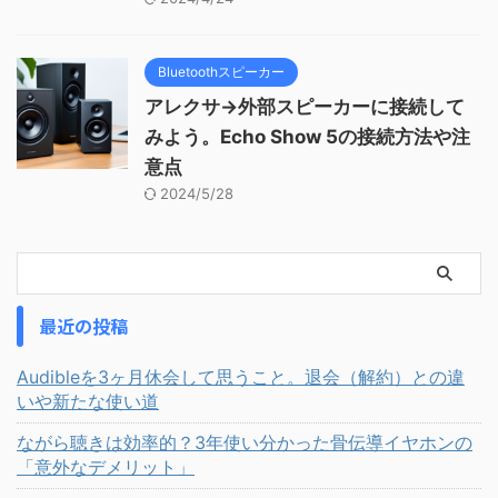
Bluetoothスピーカー
アレクサ→外部スピーカーに接続して
みよう。Echo Show 5の接続方法や注
意点
2024/5/28
最近の投稿
Audibleを3ヶ月休会して思うこと。退会（解約）との違
いや新たな使い道
ながら聴きは効率的？3年使い分かった骨伝導イヤホンの
「意外なデメリット」