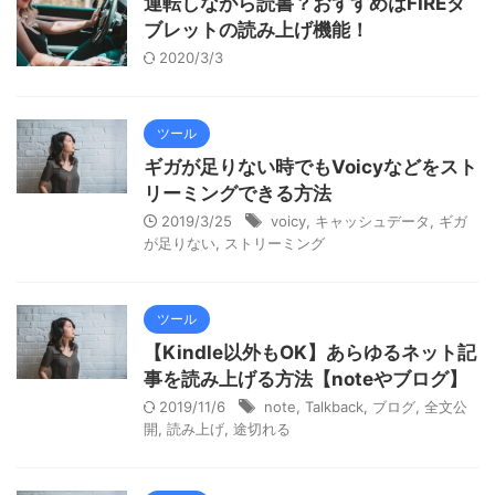
運転しながら読書？おすすめはFIREタ
ブレットの読み上げ機能！
2020/3/3
ツール
ギガが足りない時でもVoicyなどをスト
リーミングできる方法
2019/3/25
voicy
,
キャッシュデータ
,
ギガ
が足りない
,
ストリーミング
ツール
【Kindle以外もOK】あらゆるネット記
事を読み上げる方法【noteやブログ】
2019/11/6
note
,
Talkback
,
ブログ
,
全文公
開
,
読み上げ
,
途切れる