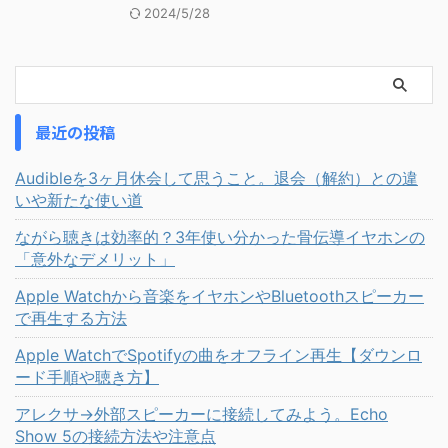
2024/5/28
最近の投稿
Audibleを3ヶ月休会して思うこと。退会（解約）との違
いや新たな使い道
ながら聴きは効率的？3年使い分かった骨伝導イヤホンの
「意外なデメリット」
Apple Watchから音楽をイヤホンやBluetoothスピーカー
で再生する方法
Apple WatchでSpotifyの曲をオフライン再生【ダウンロ
ード手順や聴き方】
アレクサ→外部スピーカーに接続してみよう。Echo
Show 5の接続方法や注意点