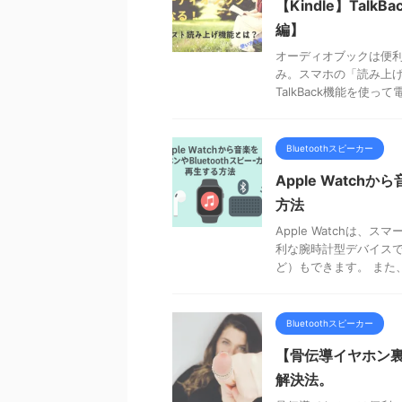
【Kindle】Tal
編】
オーディオブックは便
み。スマホの「読み上げ
TalkBack機能を使
Bluetoothスピーカー
Apple Watch
方法
Apple Watchは
利な腕時計型デバイス
ど）もできます。 また、Ap
Bluetoothスピーカー
【骨伝導イヤホン
解決法。