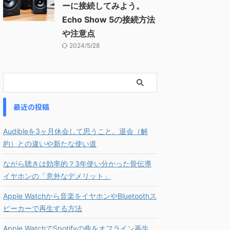
ーに接続してみよう。
Echo Show 5の接続方法
や注意点
2024/5/28
最近の投稿
Audibleを3ヶ月休会して思うこと。退会（解
約）との違いや新たな使い道
ながら聴きは効率的？3年使い分かった骨伝導
イヤホンの「意外なデメリット」
Apple Watchから音楽をイヤホンやBluetoothス
ピーカーで再生する方法
Apple WatchでSpotifyの曲をオフライン再生