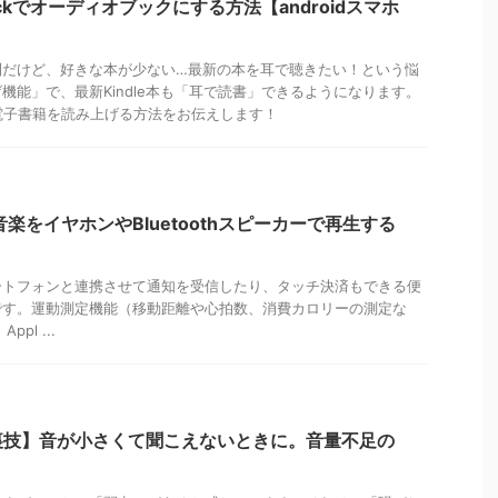
kBackでオーディオブックにする方法【androidスマホ
利だけど、好きな本が少ない…最新の本を耳で聴きたい！という悩
機能」で、最新Kindle本も「耳で読書」できるようになります。
って電子書籍を読み上げる方法をお伝えします！
から音楽をイヤホンやBluetoothスピーカーで再生する
、スマートフォンと連携させて通知を受信したり、タッチ決済もできる便
です。運動測定機能（移動距離や心拍数、消費カロリーの測定な
pl ...
裏技】音が小さくて聞こえないときに。音量不足の