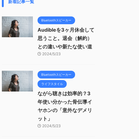
新着記事一覧
Bluetoothスピーカー
Audibleを3ヶ月休会して
思うこと。退会（解約）
との違いや新たな使い道
2024/5/23
Bluetoothスピーカー
ライフスタイル
ながら聴きは効率的？3
年使い分かった骨伝導イ
ヤホンの「意外なデメリ
ット」
2024/5/23