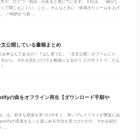
ですが、ひとつ「弱点」があると感じています。それは、「騒がし
くて聞こえにくい」こと。 そんなときに「体感ボリュームを上げ
 一時的かつ原 ...
全文公開している書籍まとめ
る本なんてあるの！？はし君うむ。「全文公開」がブームじゃ
るから、それを読むだけでも勉強になるのう どのサイトで、どん
て！
でSpotifyの曲をオフライン再生【ダウンロード手順や
tify」は、好きな音楽を見つけやすく、良いプレイリストが豊富にあ
potifyの音楽をもっと楽しめる方法を見つけたので、それを紹介
...