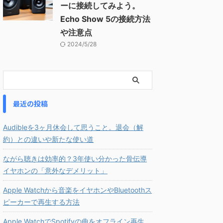
ーに接続してみよう。
Echo Show 5の接続方法
や注意点
2024/5/28
最近の投稿
Audibleを3ヶ月休会して思うこと。退会（解
約）との違いや新たな使い道
ながら聴きは効率的？3年使い分かった骨伝導
イヤホンの「意外なデメリット」
Apple Watchから音楽をイヤホンやBluetoothス
ピーカーで再生する方法
Apple WatchでSpotifyの曲をオフライン再生