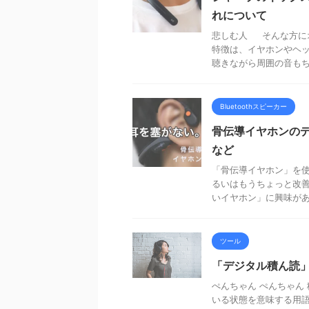
れについて
悲しむ人 そんな方に
特徴は、イヤホンやヘッ
聴きながら周囲の音もちゃ
Bluetoothスピーカー
骨伝導イヤホンの
など
「骨伝導イヤホン」を使
るいはもうちょっと改善
いイヤホン」に興味がある
ツール
「デジタル積ん読
ぺんちゃん ぺんちゃん
いる状態を意味する用語