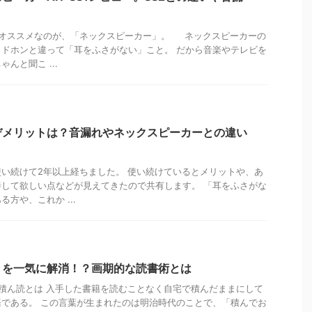
オススメなのが、「ネックスピーカー」。 ネックスピーカーの
ドホンと違って「耳をふさがない」こと。 だから音楽やテレビを
んと聞こ ...
デメリットは？音漏れやネックスピーカーとの違い
い続けて2年以上経ちました。 使い続けているとメリットや、あ
して欲しい点などが見えてきたので共有します。 「耳をふさがな
方や、これか ...
」を一気に解消！？画期的な読書術とは
 積ん読とは 入手した書籍を読むことなく自宅で積んだままにして
である。 この言葉が生まれたのは明治時代のことで、「積んでお