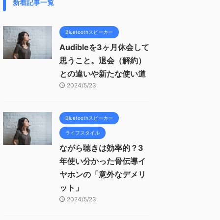
新着記事一覧
Bluetoothスピーカー
Audibleを3ヶ月休会して
思うこと。退会（解約）
との違いや新たな使い道
2024/5/23
Bluetoothスピーカー
ライフスタイル
ながら聴きは効率的？3
年使い分かった骨伝導イ
ヤホンの「意外なデメリ
ット」
2024/5/23