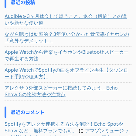
最近の投稿
Audibleを3ヶ月休会して思うこと。退会（解約）との違
いや新たな使い道
ながら聴きは効率的？3年使い分かった骨伝導イヤホンの
「意外なデメリット」
Apple Watchから音楽をイヤホンやBluetoothスピーカー
で再生する方法
Apple WatchでSpotifyの曲をオフライン再生【ダウンロ
ード手順や聴き方】
アレクサ→外部スピーカーに接続してみよう。Echo
Show 5の接続方法や注意点
最近のコメント
Spotifyをアレクサ連携する方法を解説！Echo Spotや
Show など。無料プランでも可。
に
アマゾンミュージッ