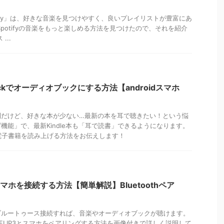
tify」は、好きな音楽を見つけやすく、良いプレイリストが豊富にあ
potifyの音楽をもっと楽しめる方法を見つけたので、それを紹介
...
kBackでオーディオブックにする方法【androidスマホ
利だけど、好きな本が少ない…最新の本を耳で聴きたい！という悩
機能」で、最新Kindle本も「耳で読書」できるようになります。
って電子書籍を読み上げる方法をお伝えします！
マホを接続する方法【簡単解説】Bluetoothペア
ブルートゥース接続すれば、音楽やオーディオブックが聴けます。
のFLIP3とスマホをペアリングする方法を画像付きで詳しく説明して