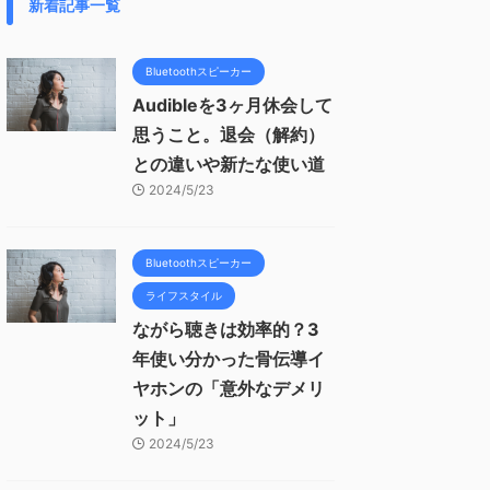
新着記事一覧
Bluetoothスピーカー
Audibleを3ヶ月休会して
思うこと。退会（解約）
との違いや新たな使い道
2024/5/23
Bluetoothスピーカー
ライフスタイル
ながら聴きは効率的？3
年使い分かった骨伝導イ
ヤホンの「意外なデメリ
ット」
2024/5/23