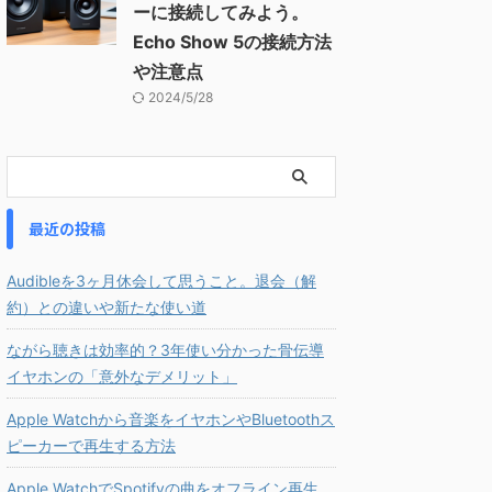
ーに接続してみよう。
Echo Show 5の接続方法
や注意点
2024/5/28
最近の投稿
Audibleを3ヶ月休会して思うこと。退会（解
約）との違いや新たな使い道
ながら聴きは効率的？3年使い分かった骨伝導
イヤホンの「意外なデメリット」
Apple Watchから音楽をイヤホンやBluetoothス
ピーカーで再生する方法
Apple WatchでSpotifyの曲をオフライン再生