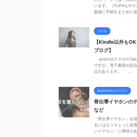
います。（FLIP4もや
最後に手順をまとめた
ツール
【Kindle以外も
ブログ】
androidスマホのT
ですが、電子書籍の読
点があります。 ...
Bluetoothスピーカー
骨伝導イヤホンの
など
「骨伝導イヤホン」を使
るいはもうちょっと改善
いイヤホン」に興味がある