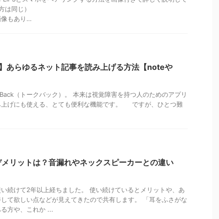
り方は同じ）
画像もあり…
OK】あらゆるネット記事を読み上げる方法【noteや
alkBack（トークバック）。 本来は視覚障害を持つ人のためのアプリ
み上げにも使える、とても便利な機能です。 ですが、ひとつ難
デメリットは？音漏れやネックスピーカーとの違い
い続けて2年以上経ちました。 使い続けているとメリットや、あ
して欲しい点などが見えてきたので共有します。 「耳をふさがな
方や、これか ...