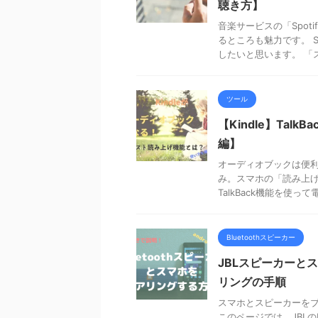
聴き方】
音楽サービスの「Spo
るところも魅力です。 S
したいと思います。 「ス 
ツール
【Kindle】Tal
編】
オーディオブックは便
み。スマホの「読み上げ
TalkBack機能を使
Bluetoothスピーカー
JBLスピーカーとス
リングの手順
スマホとスピーカーを
このページでは、JBL