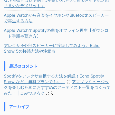
ながら聴きは効率的？3年使い分かった骨伝導イヤホンの
「意外なデメリット」
Apple Watchから音楽をイヤホンやBluetoothスピーカー
で再生する方法
Apple WatchでSpotifyの曲をオフライン再生【ダウンロ
ード手順や聴き方】
アレクサ→外部スピーカーに接続してみよう。Echo
Show 5の接続方法や注意点
最近のコメント
Spotifyをアレクサ連携する方法を解説！Echo Spotや
Show など。無料プランでも可。
に
アマゾンミュージッ
クを楽しむためにおすすめのアーティスト一覧をつくって
みた！ | こみつぶろぐ
より
アーカイブ