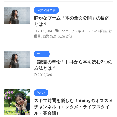
全文公開図書
静かなブーム「本の全文公開」の目的
とは？
2019/3/4
note
,
ビジネスモデル2.0図鑑
,
新
世界
,
西野亮廣
,
近藤哲朗
ツール
【読書の革命！】耳から本を読む2つの
方法とは？
2019/3/9
Voicy
スキマ時間を楽しむ！Voicyのオススメ
チャンネル（エンタメ・ライフスタイ
ル・英会話）