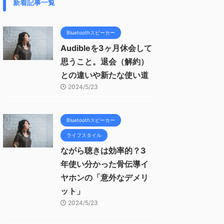
新着記事一覧
Bluetoothスピーカー
Audibleを3ヶ月休会して
思うこと。退会（解約）
との違いや新たな使い道
2024/5/23
Bluetoothスピーカー
ライフスタイル
ながら聴きは効率的？3
年使い分かった骨伝導イ
ヤホンの「意外なデメリ
ット」
2024/5/23