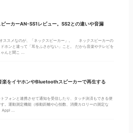
ピーカーAN-SS1レビュー。SS2との違いや音漏
オススメなのが、「ネックスピーカー」。 ネックスピーカーの
ドホンと違って「耳をふさがない」こと。 だから音楽やテレビを
んと聞こ ...
から音楽をイヤホンやBluetoothスピーカーで再生する
、スマートフォンと連携させて通知を受信したり、タッチ決済もできる便
です。運動測定機能（移動距離や心拍数、消費カロリーの測定な
pl ...