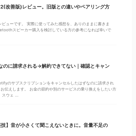
core 2(改善版)レビュー。旧版との違いやペアリング方
re 2のレビューです。 実際に使ってみた感想を、ありのままに書きま
uetoothスピーカー購入を検討している方の参考になれば幸いで
フリーなのに請求される→解約できてない｜確認とキャン
tifyのサブスクリプションをキャンセルしたはずなのに請求され
お伝えします。 お金の節約や別のサービスの乗り換えをしたい方
ウェ ...
裏技】音が小さくて聞こえないときに。音量不足の