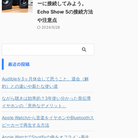
ーに接続してみよう。
Echo Show 5の接続方法
や注意点
2024/5/28
最近の投稿
Audibleを3ヶ月休会して思うこと。退会（解
約）との違いや新たな使い道
ながら聴きは効率的？3年使い分かった骨伝導
イヤホンの「意外なデメリット」
Apple Watchから音楽をイヤホンやBluetoothス
ピーカーで再生する方法
Apple WatchでSpotifyの曲をオフライン再生