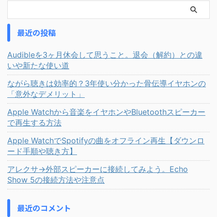
最近の投稿
Audibleを3ヶ月休会して思うこと。退会（解約）との違
いや新たな使い道
ながら聴きは効率的？3年使い分かった骨伝導イヤホンの
「意外なデメリット」
Apple Watchから音楽をイヤホンやBluetoothスピーカー
で再生する方法
Apple WatchでSpotifyの曲をオフライン再生【ダウンロ
ード手順や聴き方】
アレクサ→外部スピーカーに接続してみよう。Echo
Show 5の接続方法や注意点
最近のコメント